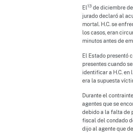
13
El
de diciembre de 
jurado declaró al ac
mortal. H.C. se enfr
los casos, eran circu
minutos antes de emi
El Estado presentó c
presentes cuando se
identificar a H.C. en
era la supuesta víct
Durante el contrainte
agentes que se encon
debido a la falta de
fiscal del condado d
dijo al agente que d