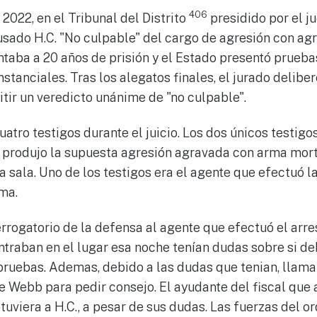
406
2022, en el Tribunal del Distrito
presidido por el ju
usado H.C. "No culpable" del cargo de agresión con ag
entaba a 20 años de prisión y el Estado presentó prueba
nstanciales. Tras los alegatos finales, el jurado delibe
tir un veredicto unánime de "no culpable".
uatro testigos durante el juicio. Los dos únicos testig
 produjo la supuesta agresión agravada con arma mort
 la sala. Uno de los testigos era el agente que efectuó l
ima.
rrogatorio de la defensa al agente que efectuó el arres
traban en el lugar esa noche tenían dudas sobre si deb
 pruebas. Ademas, debido a las dudas que tenian, llamar
e Webb para pedir consejo. El ayudante del fiscal que 
etuviera a H.C., a pesar de sus dudas. Las fuerzas del 