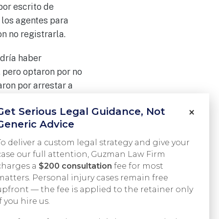
por escrito de
 los agentes para
 no registrarla.
dría haber
, pero optaron por no
aron por arrestar a
 con jurado. Con la
Get Serious Legal Guidance, Not
×
bertad.
Generic Advice
To deliver a custom legal strategy and give your
case our full attention, Guzman Law Firm
charges a
$200 consultation
fee for most
matters. Personal injury cases remain free
Siguiente:
upfront — the fee is applied to the retainer only
NO CULPABLE
if you hire us.